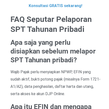
Konsultasi GRATIS sekarang!
FAQ Seputar Pelaporan
SPT Tahunan Pribadi
Apa saja yang perlu
disiapkan sebelum melapor
SPT Tahunan pribadi?
Wajib Pajak perlu menyiapkan NPWP, EFIN yang
sudah aktif, bukti potong pajak (misalnya Form 1721-
A1/A2), data penghasilan, daftar harta dan utang,
serta akses ke akun DJP Online.
Apa itu EFIN dan mengapa