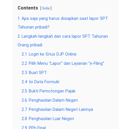
Contents
hide
1
Apa saja yang harus disiapkan saat lapor SPT
Tahunan pribadi?
2
Langkah-langkah dan cara lapor SPT Tahunan
Orang pribadi
2.1
Login ke Situs DJP Online
2.2
Pilih Menu “Lapor” dan Layanan “e-Filing”
2.3
Buat SPT
2.4
Isi Data Formulir
2.5
Bukti Pemotongan Pajak
2.6
Penghasilan Dalam Negeri
2.7
Penghasilan Dalam Negeri Lainnya
2.8
Penghasilan Luar Negeri
2.9
PPh Final