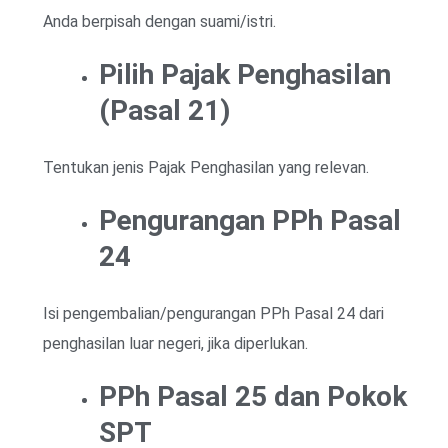
Anda berpisah dengan suami/istri.
Pilih Pajak Penghasilan
(Pasal 21)
Tentukan jenis Pajak Penghasilan yang relevan.
Pengurangan PPh Pasal
24
Isi pengembalian/pengurangan PPh Pasal 24 dari
penghasilan luar negeri, jika diperlukan.
PPh Pasal 25 dan Pokok
SPT