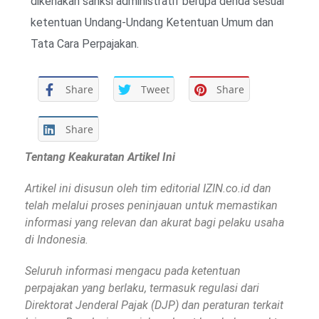
dikenakan sanksi administratif berupa denda sesuai
ketentuan Undang-Undang Ketentuan Umum dan
Tata Cara Perpajakan.
Share
Tweet
Share
Share
Tentang Keakuratan Artikel Ini
Artikel ini disusun oleh tim editorial IZIN.co.id dan
telah melalui proses peninjauan untuk memastikan
informasi yang relevan dan akurat bagi pelaku usaha
di Indonesia.
Seluruh informasi mengacu pada ketentuan
perpajakan yang berlaku, termasuk regulasi dari
Direktorat Jenderal Pajak (DJP) dan peraturan terkait