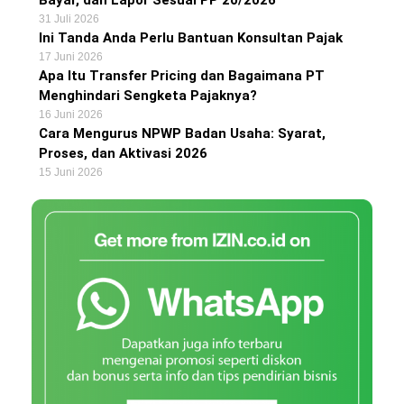
31 Juli 2026
Ini Tanda Anda Perlu Bantuan Konsultan Pajak
17 Juni 2026
Apa Itu Transfer Pricing dan Bagaimana PT
Menghindari Sengketa Pajaknya?
16 Juni 2026
Cara Mengurus NPWP Badan Usaha: Syarat,
Proses, dan Aktivasi 2026
15 Juni 2026