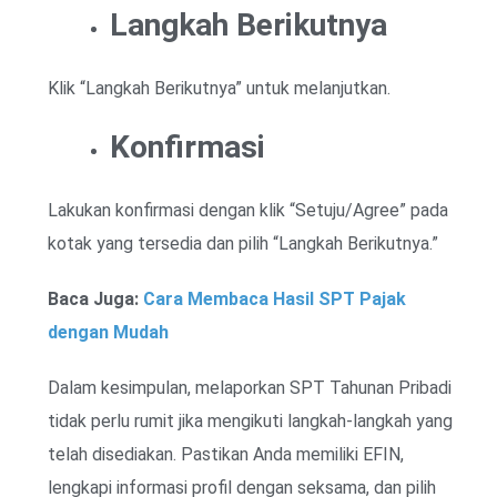
Langkah Berikutnya
Klik “Langkah Berikutnya” untuk melanjutkan.
Konfirmasi
Lakukan konfirmasi dengan klik “Setuju/Agree” pada
kotak yang tersedia dan pilih “Langkah Berikutnya.”
Baca Juga:
Cara Membaca Hasil SPT Pajak
dengan Mudah
Dalam kesimpulan, melaporkan SPT Tahunan Pribadi
tidak perlu rumit jika mengikuti langkah-langkah yang
telah disediakan. Pastikan Anda memiliki EFIN,
lengkapi informasi profil dengan seksama, dan pilih