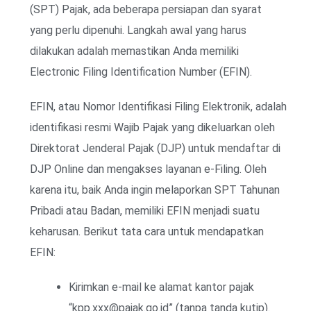
(SPT) Pajak, ada beberapa persiapan dan syarat
yang perlu dipenuhi. Langkah awal yang harus
dilakukan adalah memastikan Anda memiliki
Electronic Filing Identification Number (EFIN).
EFIN, atau Nomor Identifikasi Filing Elektronik, adalah
identifikasi resmi Wajib Pajak yang dikeluarkan oleh
Direktorat Jenderal Pajak (DJP) untuk mendaftar di
DJP Online dan mengakses layanan e-Filing. Oleh
karena itu, baik Anda ingin melaporkan SPT Tahunan
Pribadi atau Badan, memiliki EFIN menjadi suatu
keharusan. Berikut tata cara untuk mendapatkan
EFIN:
Kirimkan e-mail ke alamat kantor pajak
“kpp.xxx@pajak.go.id” (tanpa tanda kutip).