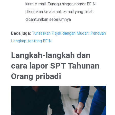
kirim e-mail. Tunggu hingga nomor EFIN
dikirimkan ke alamat e-mail yang telah
dicantumkan sebelumnya.
Baca juga:
Tuntaskan Pajak dengan Mudah: Panduan
Lengkap tentang EFIN
Langkah-langkah dan
cara lapor SPT Tahunan
Orang pribadi