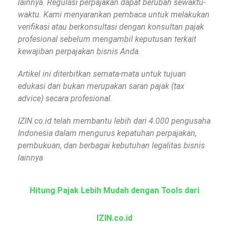
lainnya. Regulasi perpajakan dapat berubah sewaktu-
waktu. Kami menyarankan pembaca untuk melakukan
verifikasi atau berkonsultasi dengan konsultan pajak
profesional sebelum mengambil keputusan terkait
kewajiban perpajakan bisnis Anda.
Artikel ini diterbitkan semata-mata untuk tujuan
edukasi dan bukan merupakan saran pajak (tax
advice) secara profesional.
IZIN.co.id telah membantu lebih dari 4.000 pengusaha
Indonesia dalam mengurus kepatuhan perpajakan,
pembukuan, dan berbagai kebutuhan legalitas bisnis
lainnya
Hitung Pajak Lebih Mudah dengan Tools dari
IZIN.co.id