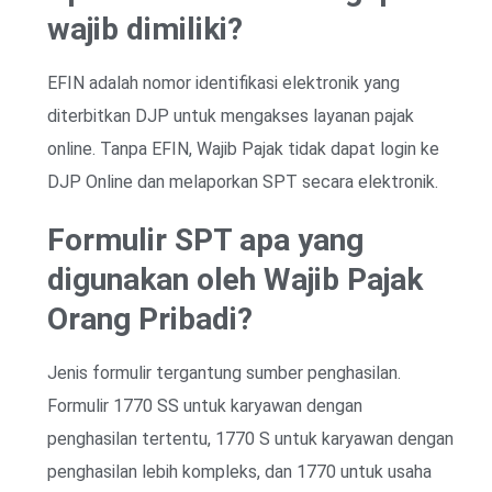
wajib dimiliki?
EFIN adalah nomor identifikasi elektronik yang
diterbitkan DJP untuk mengakses layanan pajak
online. Tanpa EFIN, Wajib Pajak tidak dapat login ke
DJP Online dan melaporkan SPT secara elektronik.
Formulir SPT apa yang
digunakan oleh Wajib Pajak
Orang Pribadi?
Jenis formulir tergantung sumber penghasilan.
Formulir 1770 SS untuk karyawan dengan
penghasilan tertentu, 1770 S untuk karyawan dengan
penghasilan lebih kompleks, dan 1770 untuk usaha