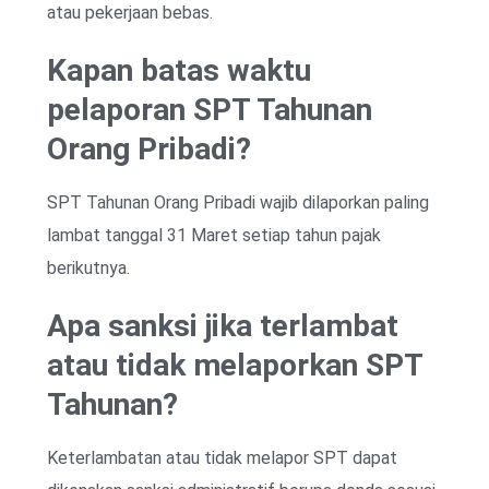
atau pekerjaan bebas.
Kapan batas waktu
pelaporan SPT Tahunan
Orang Pribadi?
SPT Tahunan Orang Pribadi wajib dilaporkan paling
lambat tanggal 31 Maret setiap tahun pajak
berikutnya.
Apa sanksi jika terlambat
atau tidak melaporkan SPT
Tahunan?
Keterlambatan atau tidak melapor SPT dapat