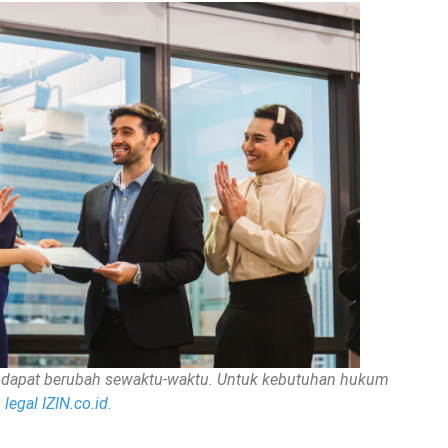
nan dapat berubah sewaktu-waktu. Untuk kebutuhan hukum
legal IZIN.co.id
.