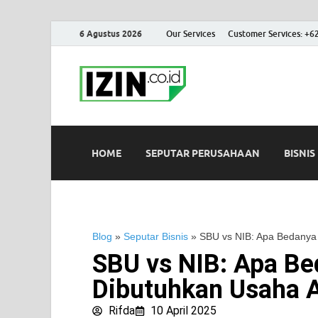
6 Agustus 2026
Our Services
Customer Services: +6
IZIN.co.id
Portal Informasi Bisnis Terk
HOME
SEPUTAR PERUSAHAAN
BISNIS
Blog
»
Seputar Bisnis
»
SBU vs NIB: Apa Bedanya
SBU vs NIB: Apa B
Dibutuhkan Usaha 
Rifda
10 April 2025