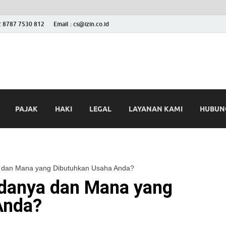
2 8787 7530 812
Email : cs@izin.co.id
 Blog
ini
PAJAK
HAKI
LEGAL
LAYANAN KAMI
HUBUNG
 dan Mana yang Dibutuhkan Usaha Anda?
edanya dan Mana yang
Anda?