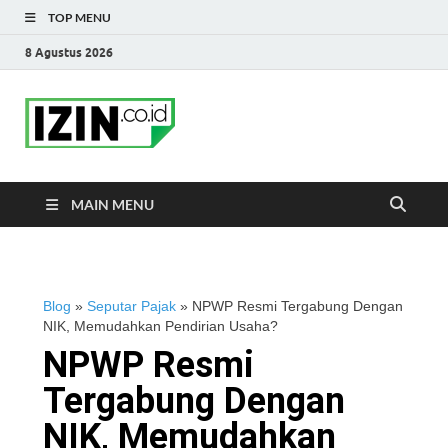
TOP MENU
8 Agustus 2026
IZIN.co.id Blog
Portal Informasi Bisnis Terkini
MAIN MENU
Blog
»
Seputar Pajak
»
NPWP Resmi Tergabung Dengan
NIK, Memudahkan Pendirian Usaha?
NPWP Resmi
Tergabung Dengan
NIK, Memudahkan