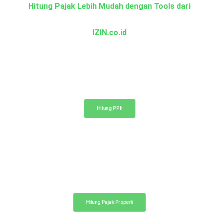
Hitung Pajak Lebih Mudah dengan Tools dari
IZIN.co.id
Kalkulator PPh
Hitung pajak penghasilan PPh 21, 23, dan 4 ayat (2)
Hitung PPh
Kalkulator Pajak Properti
Hitung perkiraan pajak dan biaya notaris
Hitung Pajak Properti