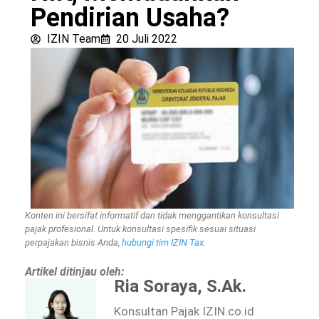
Pendirian Usaha?
IZIN Team
20 Juli 2022
Konten ini bersifat informatif dan tidak menggantikan konsultasi
pajak profesional. Untuk konsultasi spesifik sesuai situasi
perpajakan bisnis Anda,
hubungi tim IZIN Tax
.
Artikel ditinjau oleh:
Ria Soraya, S.Ak.
Konsultan Pajak IZIN.co.id