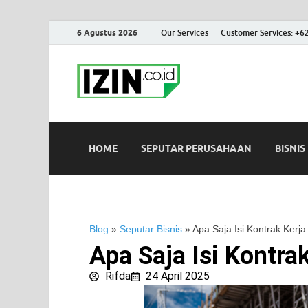
6 Agustus 2026
Our Services
Customer Services: +6
IZIN.co.id
Portal Informasi Bisnis Terk
HOME
SEPUTAR PERUSAHAAN
BISNIS
Blog
»
Seputar Bisnis
»
Apa Saja Isi Kontrak Kerja
Apa Saja Isi Kontra
Rifda
24 April 2025