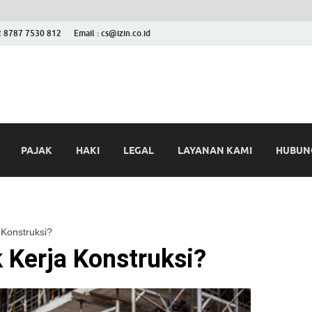
2 8787 7530 812
Email : cs@izin.co.id
 Blog
ini
PAJAK
HAKI
LEGAL
LAYANAN KAMI
HUBUNG
 Konstruksi?
k Kerja Konstruksi?