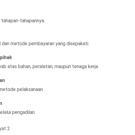
n tahapan-tahapannya.
l dan metode pembayaran yang disepakati.
pihak
ab atas bahan, peralatan, maupun tenaga kerja.
aan
n metode pelaksanaan.
n
elalui pengadilan.
yat 2