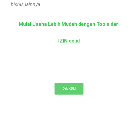
bisnis lainnya.
Mulai Usaha Lebih Mudah dengan Tools dari
IZIN.co.id
KBLI Online
Cek KBLI untuk pemilihan bidang usaha di NIB
Cek KBLI
Cek Nama PT Online
Cek ketersediaan nama PT Anda di sini