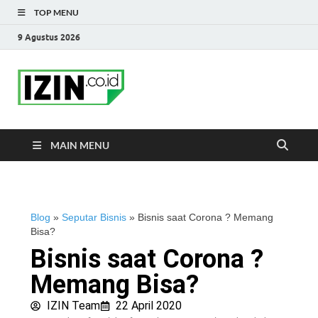
TOP MENU
9 Agustus 2026
IZIN.co.id Blog
Portal Informasi Bisnis Terkini
MAIN MENU
Blog
»
Seputar Bisnis
»
Bisnis saat Corona ? Memang
Bisa?
Bisnis saat Corona ?
Memang Bisa?
IZIN Team
22 April 2020