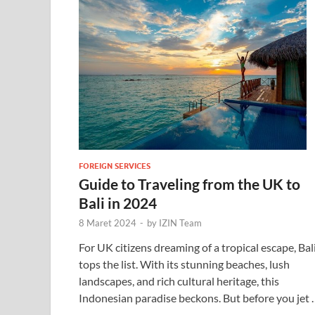
FOREIGN SERVICES
Guide to Traveling from the UK to
Bali in 2024
8 Maret 2024
-
by
IZIN Team
For UK citizens dreaming of a tropical escape, Bal
tops the list. With its stunning beaches, lush
landscapes, and rich cultural heritage, this
Indonesian paradise beckons. But before you jet 