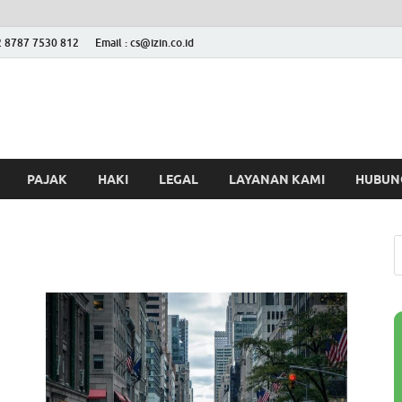
2 8787 7530 812
Email : cs@izin.co.id
 Blog
ini
PAJAK
HAKI
LEGAL
LAYANAN KAMI
HUBUNG