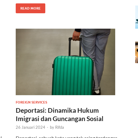
READ MORE
FOREIGN SERVICES
Deportasi: Dinamika Hukum
Imigrasi dan Guncangan Sosial
26 Januari 2024
-
by
Rifda
l
Deportasi, sebuah kata yang tak asing terdengar