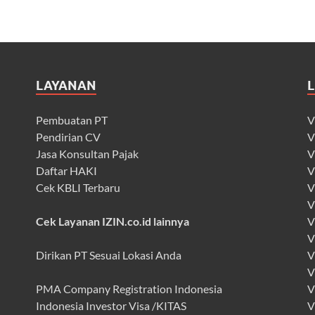
LAYANAN
Pembuatan PT
V
Pendirian CV
V
Jasa Konsultan Pajak
V
Daftar HAKI
V
Cek KBLI Terbaru
V
V
Cek Layanan IZIN.co.id lainnya
V
V
Dirikan PT Sesuai Lokasi Anda
V
V
PMA Company Registration Indonesia
V
Indonesia Investor Visa /KITAS
V