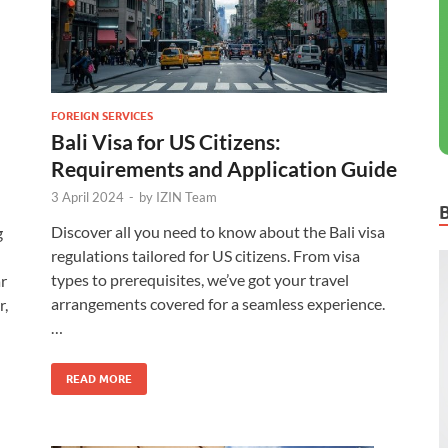
FOREIGN SERVICES
Bali Visa for US Citizens:
Requirements and Application Guide
3 April 2024
-
by
IZIN Team
Discover all you need to know about the Bali visa
g
regulations tailored for US citizens. From visa
types to prerequisites, we’ve got your travel
r
arrangements covered for a seamless experience.
r,
…
READ MORE