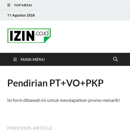
TOP MENU
11 Agustus 2026
IZIN.co.id Blog
Portal Informasi Bisnis Terkini
MAIN MENU
Pendirian PT+VO+PKP
Isi form dibawah ini untuk mendapatkan promo menarik!
PREVIOUS ARTICLE