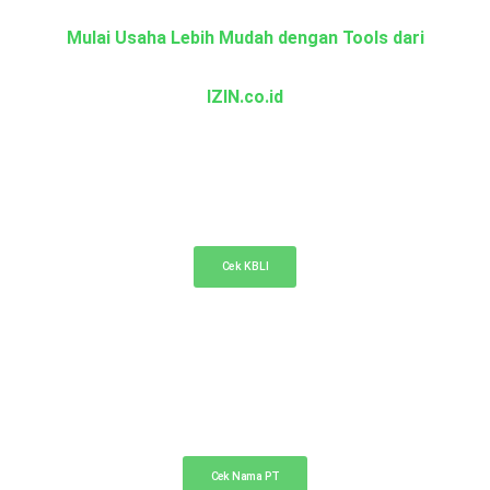
Mulai Usaha Lebih Mudah dengan Tools dari
IZIN.co.id
KBLI Online
Cek KBLI untuk pemilihan bidang usaha di NIB
Cek KBLI
Cek Nama PT Online
Cek ketersediaan nama PT Anda di sini
Cek Nama PT