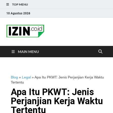
TOP MENU
10 Agustus 2026
IZIN.co.id Blog
Portal Informasi Bisnis Terkini
MAIN MENU
Blog
»
Legal
»
Apa Itu PKWT: Jenis Perjanjian Kerja Waktu
Tertentu
Apa Itu PKWT: Jenis
Perjanjian Kerja Waktu
Tertentu